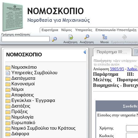
Ευρετήρια
Νόμος
Υπηρεσίες
Επικοινωνία-Υποστήριξη
Γρήγορη αναζήτηση:
Αναζήτηση
Αναζήτηση
Μενού
Εμφάνιση/απόκρυψη
Παράρτημα ΙΙΙ:…