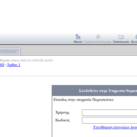
Μενού
Εμφάνιση/απόκρυψη
Επικοινωνία
Εκτ
ναζήτηση