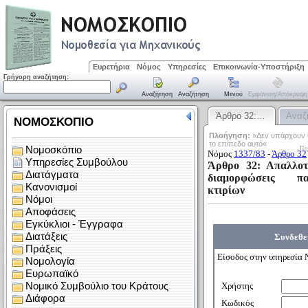
Ευρετήρια
Νόμος
Υπηρεσίες
Επικοινωνία-Υποστήριξη
Γρήγορη αναζήτηση:
Αναζήτηση
Αναζήτηση
Μενού
Εμφάνιση/απόκρυψη
Άρθρο 32:…
Αναζ