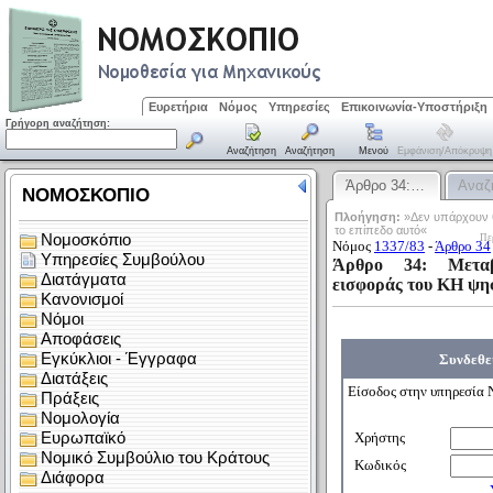
Ευρετήρια
Νόμος
Υπηρεσίες
Επικοινωνία-Υποστήριξη
Γρήγορη αναζήτηση:
Αναζήτηση
Αναζήτηση
Μενού
Εμφάνιση/απόκρυψη
Άρθρο 34:…
Αναζ