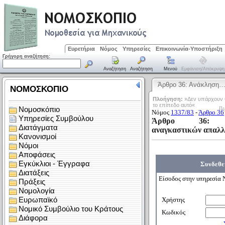
Ευρετήρια
Νόμος
Υπηρεσίες
Επικοινωνία-Υποστήριξη
Γρήγορη αναζήτηση:
Αναζήτηση
Αναζήτηση
Μενού
Εμφάνιση/απόκρυψη
Άρθρο 36: Ανάκληση