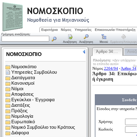
Ευρετήρια
Νόμος
Υπηρεσίες
Επικοινωνία-Υποστήριξη
Γρήγορη αναζήτηση:
Αναζήτηση
Αναζήτηση
Μενού
Εμφάνιση/απόκρυψη
Άρθρο 34:…
Αναζ