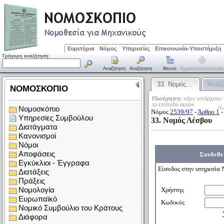
Ευρετήρια
Νόμος
Υπηρεσίες
Επικοινωνία-Υποστήριξη
Γρήγορη αναζήτηση:
Αναζήτηση
Αναζήτηση
Μενού
Εμφάνιση/απόκρυψη
33. Νομός…
Αναζ