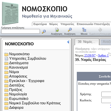
Ευρετήρια
Νόμος
Υπηρεσίες
Επικοινωνία-Υποστήριξη
Γρήγορη αναζήτηση:
Αναζήτηση
Αναζήτηση
Μενού
Εμφάνιση/απόκρυψη
39. Νομός…
Αναζ