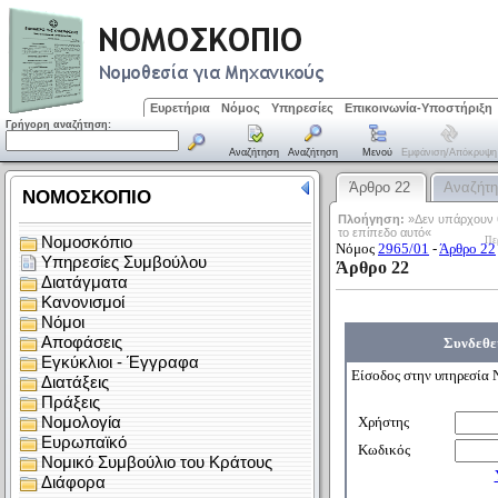
Ευρετήρια
Νόμος
Υπηρεσίες
Επικοινωνία-Υποστήριξη
Γρήγορη αναζήτηση:
Αναζήτηση
Αναζήτηση
Μενού
Εμφάνιση/απόκρυψη
Άρθρο 22
Αναζήτ