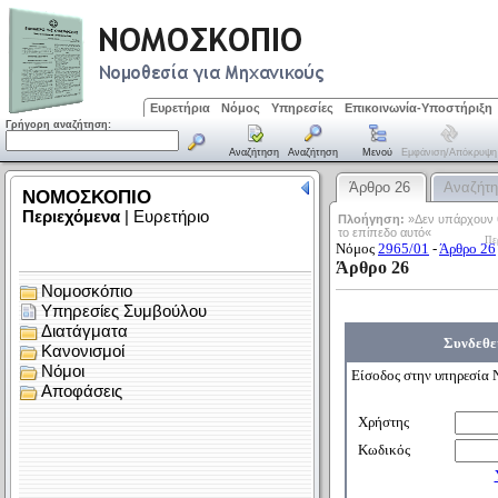
Ευρετήρια
Νόμος
Υπηρεσίες
Επικοινωνία-Υποστήριξη
Γρήγορη αναζήτηση:
Αναζήτηση
Αναζήτηση
Μενού
Εμφάνιση/απόκρυψη
Άρθρο 26
Αναζήτ