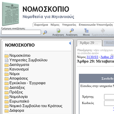
Ευρετήρια
Νόμος
Υπηρεσίες
Επικοινωνία-Υποστήριξη
Γρήγορη αναζήτηση:
Αναζήτηση
Αναζήτηση
Μενού
Εμφάνιση/απόκρυψη
Άρθρο 29:…
Αναζ