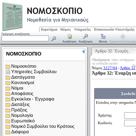
Ευρετήρια
Νόμος
Υπηρεσίες
Επικοινωνία-Υποστήριξη
Γρήγορη αναζήτηση:
Αναζήτηση
Αναζήτηση
Μενού
Εμφάνιση/απόκρυψη
Άρθρο 32: Έναρξη…