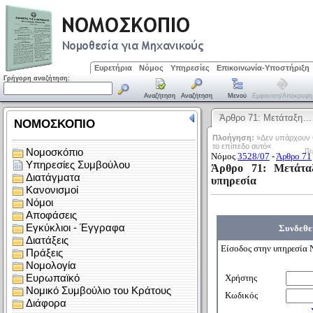
Ευρετήρια
Νόμος
Υπηρεσίες
Επικοινωνία-Υποστήριξη
Γρήγορη αναζήτηση:
Αναζήτηση
Αναζήτηση
Μενού
Εμφάνιση/απόκρυψη
Άρθρο 71: Μετάταξη…