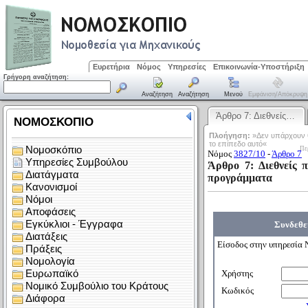
Ευρετήρια
Νόμος
Υπηρεσίες
Επικοινωνία-Υποστήριξη
Γρήγορη αναζήτηση:
Αναζήτηση
Αναζήτηση
Μενού
Εμφάνιση/απόκρυψη
Άρθρο 7: Διεθνείς…