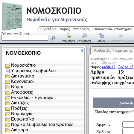
Ευρετήρια
Νόμος
Υπηρεσίες
Επικοινωνία-Υποστήριξη
Γρήγορη αναζήτηση:
Αναζήτηση
Αναζήτηση
Μενού
Εμφάνιση/απόκρυψη
Άρθρο 15: Παράταση