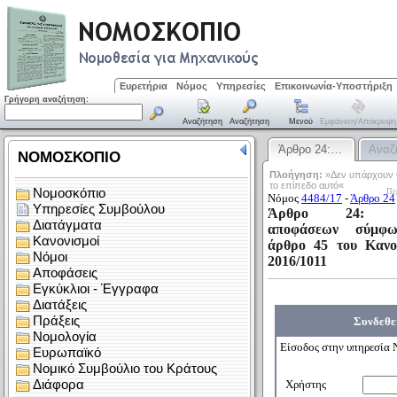
Ευρετήρια
Νόμος
Υπηρεσίες
Επικοινωνία-Υποστήριξη
Γρήγορη αναζήτηση:
Αναζήτηση
Αναζήτηση
Μενού
Εμφάνιση/απόκρυψη
Άρθρο 24:…
Αναζ