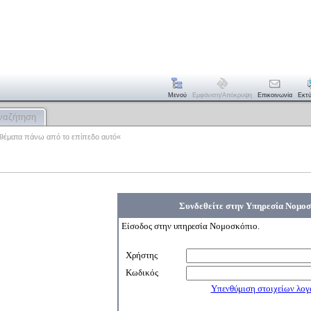
Μενού
Εμφάνιση/απόκρυψη
Επικοινωνία
Εκτ
ναζήτηση