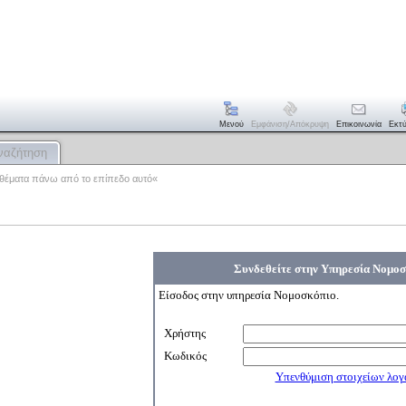
Μενού
Εμφάνιση/απόκρυψη
Επικοινωνία
Εκτ
ναζήτηση