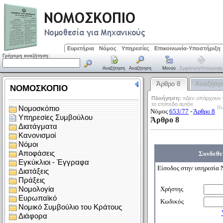
Ευρετήρια
Νόμος
Υπηρεσίες
Επικοινωνία-Υποστήριξη
Γρήγορη αναζήτηση:
Αναζήτηση
Αναζήτηση
Μενού
Εμφάνιση/απόκρυψη
Άρθρο 8
Αναζήτη