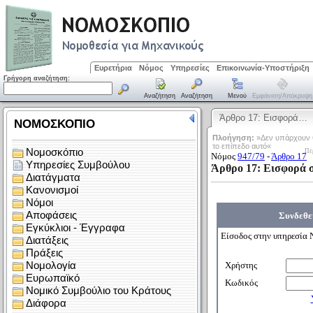
Ευρετήρια
Νόμος
Υπηρεσίες
Επικοινωνία-Υποστήριξη
Γρήγορη αναζήτηση:
Αναζήτηση
Αναζήτηση
Μενού
Εμφάνιση/απόκρυψη
Άρθρο 17: Εισφορά…