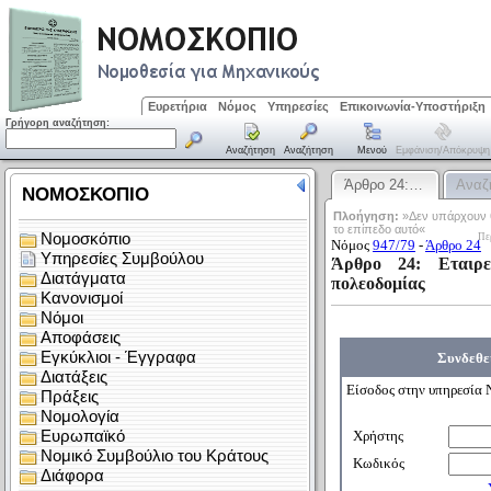
Ευρετήρια
Νόμος
Υπηρεσίες
Επικοινωνία-Υποστήριξη
Γρήγορη αναζήτηση:
Αναζήτηση
Αναζήτηση
Μενού
Εμφάνιση/απόκρυψη
Άρθρο 24:…
Αναζ