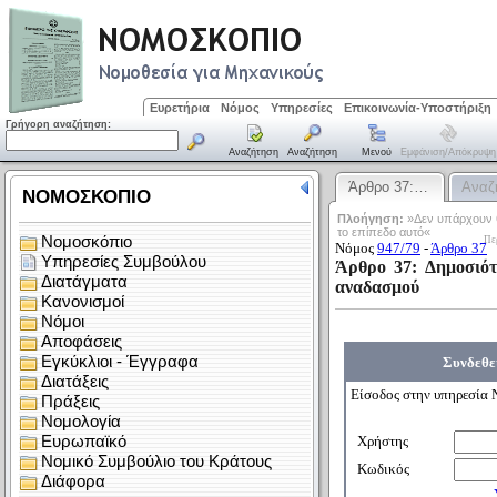
Ευρετήρια
Νόμος
Υπηρεσίες
Επικοινωνία-Υποστήριξη
Γρήγορη αναζήτηση:
Αναζήτηση
Αναζήτηση
Μενού
Εμφάνιση/απόκρυψη
Άρθρο 37:…
Αναζ