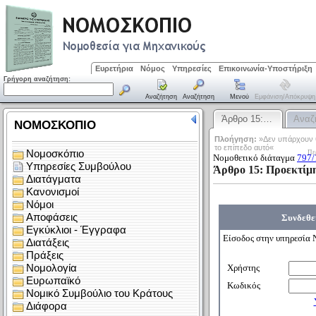
Ευρετήρια
Νόμος
Υπηρεσίες
Επικοινωνία-Υποστήριξη
Γρήγορη αναζήτηση:
Αναζήτηση
Αναζήτηση
Μενού
Εμφάνιση/απόκρυψη
Άρθρο 15:…
Αναζ