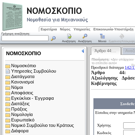
Ευρετήρια
Νόμος
Υπηρεσίες
Επικοινωνία-Υποστήριξη
Γρήγορη αναζήτηση:
Αναζήτηση
Αναζήτηση
Μενού
Εμφάνιση/απόκρυψη
Άρθρο 44:…
Αναζ