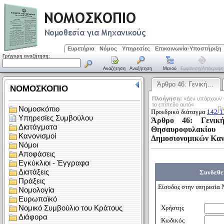
Ευρετήρια
Νόμος
Υπηρεσίες
Επικοινωνία-Υποστήριξη
Γρήγορη αναζήτηση:
Αναζήτηση
Αναζήτηση
Μενού
Εμφάνιση/απόκρυψη
Άρθρο 46: Γενική…