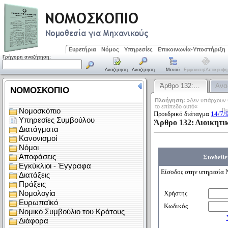
Ευρετήρια
Νόμος
Υπηρεσίες
Επικοινωνία-Υποστήριξη
Γρήγορη αναζήτηση:
Αναζήτηση
Αναζήτηση
Μενού
Εμφάνιση/απόκρυψη
Άρθρο 132:…
Ανα