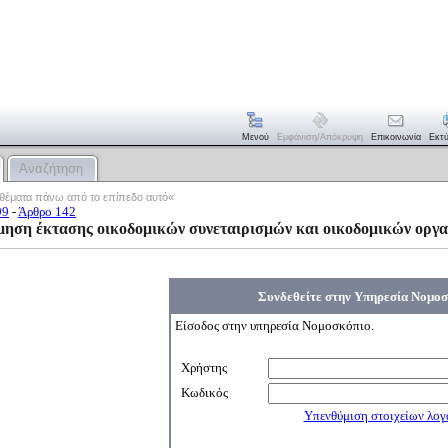
Μενού
Εμφάνιση/απόκρυψη
Επικοινωνία
Εκτ
Αναζήτηση