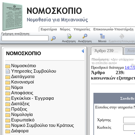
Ευρετήρια
Νόμος
Υπηρεσίες
Επικοινωνία-Υποστήριξη
Γρήγορη αναζήτηση:
Αναζήτηση
Αναζήτηση
Μενού
Εμφάνιση/απόκρυψη
Άρθρο 239:…
Ανα