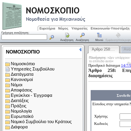
Ευρετήρια
Νόμος
Υπηρεσίες
Επικοινωνία-Υποστήριξη
Γρήγορη αναζήτηση:
Αναζήτηση
Αναζήτηση
Μενού
Εμφάνιση/απόκρυψη
Άρθρο 258:…
Ανα