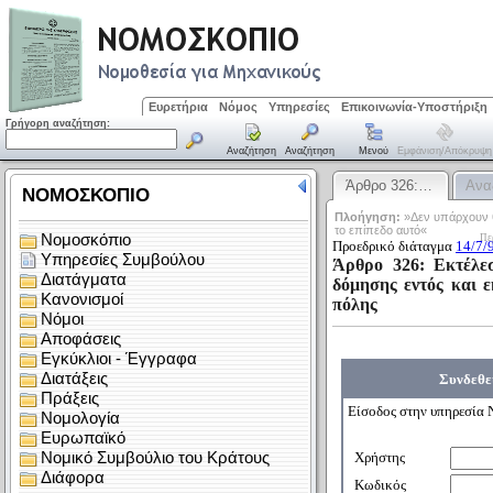
Ευρετήρια
Νόμος
Υπηρεσίες
Επικοινωνία-Υποστήριξη
Γρήγορη αναζήτηση:
Αναζήτηση
Αναζήτηση
Μενού
Εμφάνιση/απόκρυψη
Άρθρο 326:…
Ανα