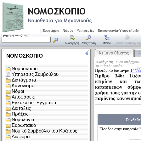
Ευρετήρια
Νόμος
Υπηρεσίες
Επικοινωνία-Υποστήριξη
Γρήγορη αναζήτηση:
Αναζήτηση
Αναζήτηση
Μενού
Εμφάνιση/απόκρυψη
Κείμενο θέματος
Α