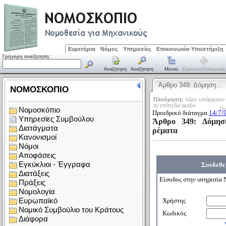
Ευρετήρια
Νόμος
Υπηρεσίες
Επικοινωνία-Υποστήριξη
Γρήγορη αναζήτηση:
Αναζήτηση
Αναζήτηση
Μενού
Εμφάνιση/απόκρυψη
Άρθρο 349: Δόμηση…