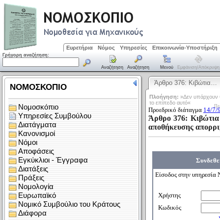
Ευρετήρια
Νόμος
Υπηρεσίες
Επικοινωνία-Υποστήριξη
Γρήγορη αναζήτηση:
Αναζήτηση
Αναζήτηση
Μενού
Εμφάνιση/απόκρυψη
Άρθρο 376: Κιβώτια…