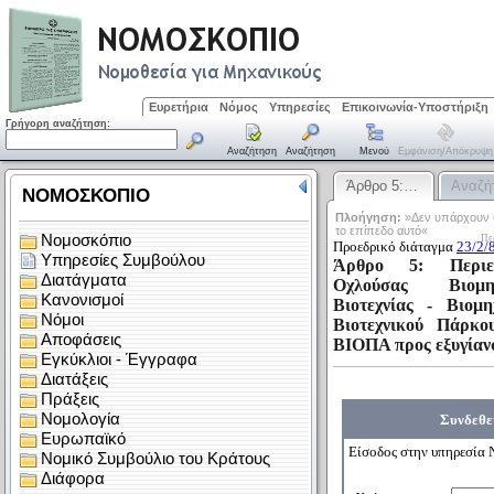
Ευρετήρια
Νόμος
Υπηρεσίες
Επικοινωνία-Υποστήριξη
Γρήγορη αναζήτηση:
Αναζήτηση
Αναζήτηση
Μενού
Εμφάνιση/απόκρυψη
Άρθρο 5:…
Αναζή