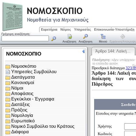
Ευρετήρια
Νόμος
Υπηρεσίες
Επικοινωνία-Υποστήριξη
Γρήγορη αναζήτηση:
Αναζήτηση
Αναζήτηση
Μενού
Εμφάνιση/απόκρυψη
Άρθρο 144: Λαϊκή…