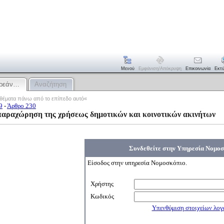
Μενού
Εμφάνιση/απόκρυψη
Επικοινωνία
Εκτ
ωρεάν…
Αναζήτηση