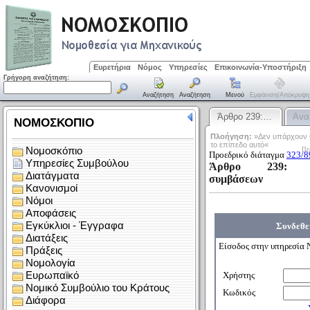
Ευρετήρια
Νόμος
Υπηρεσίες
Επικοινωνία-Υποστήριξη
Γρήγορη αναζήτηση:
Αναζήτηση
Αναζήτηση
Μενού
Εμφάνιση/απόκρυψη
Άρθρο 239:…
Ανα