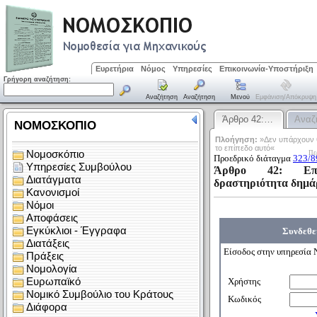
Ευρετήρια
Νόμος
Υπηρεσίες
Επικοινωνία-Υποστήριξη
Γρήγορη αναζήτηση:
Αναζήτηση
Αναζήτηση
Μενού
Εμφάνιση/απόκρυψη
Άρθρο 42:…
Αναζ