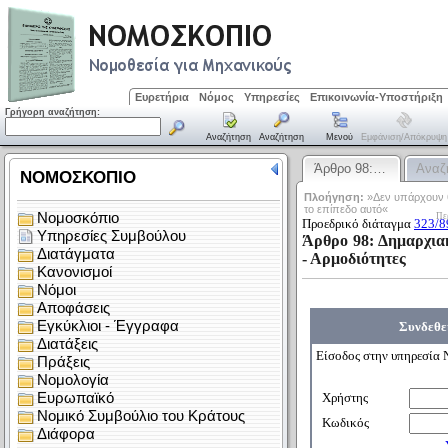
Ευρετήρια
Νόμος
Υπηρεσίες
Επικοινωνία-Υποστήριξη
Γρήγορη αναζήτηση:
Αναζήτηση
Αναζήτηση
Μενού
Εμφάνιση/απόκρυψη
Άρθρο 98:…
Αναζ