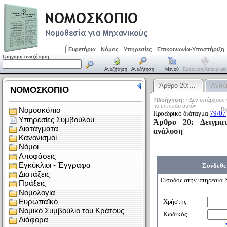
Ευρετήρια
Νόμος
Υπηρεσίες
Επικοινωνία-Υποστήριξη
Γρήγορη αναζήτηση:
Αναζήτηση
Αναζήτηση
Μενού
Εμφάνιση/απόκρυψη
Άρθρο 20:…
Αναζ