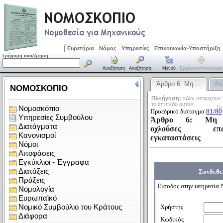
Ευρετήρια
Νόμος
Υπηρεσίες
Επικοινωνία-Υποστήριξη
Γρήγορη αναζήτηση:
Αναζήτηση
Αναζήτηση
Μενού
Εμφάνιση/απόκρυψη
Άρθρο 6: Μη…
Αν