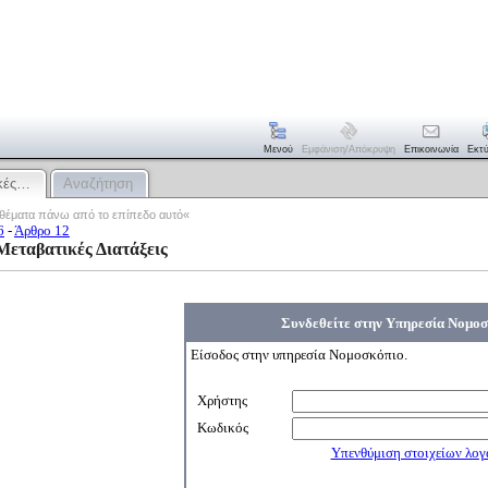
Μενού
Εμφάνιση/απόκρυψη
Επικοινωνία
Εκτ
ικές…
Αναζήτηση