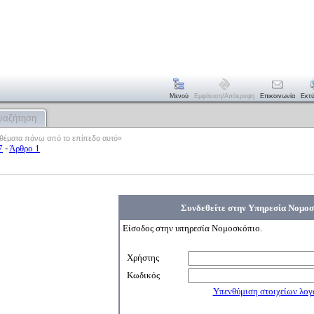
Μενού
Εμφάνιση/απόκρυψη
Επικοινωνία
Εκτ
ναζήτηση