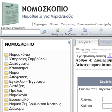
Ευρετήρια
Νόμος
Υπηρεσίες
Επικοινωνία-Υποστήριξη
Γρήγορη αναζήτηση:
Αναζήτηση
Αναζήτηση
Μενού
Εμφάνιση/απόκρυψη
Άρθρο 4:…
Αναζή