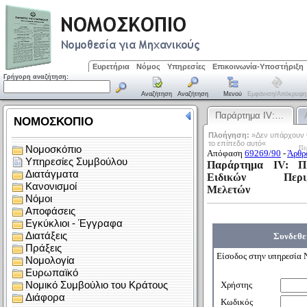
Ευρετήρια
Νόμος
Υπηρεσίες
Επικοινωνία-Υποστήριξη
Γρήγορη αναζήτηση:
Αναζήτηση
Αναζήτηση
Μενού
Εμφάνιση/απόκρυψη
Παράρτημα IV:…