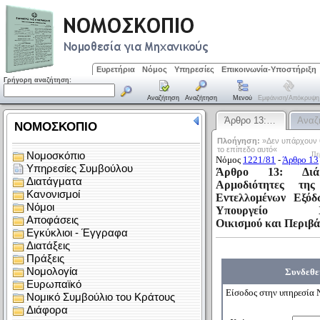
Ευρετήρια
Νόμος
Υπηρεσίες
Επικοινωνία-Υποστήριξη
Γρήγορη αναζήτηση:
Αναζήτηση
Αναζήτηση
Μενού
Εμφάνιση/απόκρυψη
Άρθρο 13:…
Αναζ