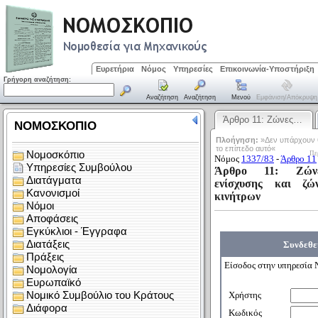
Ευρετήρια
Νόμος
Υπηρεσίες
Επικοινωνία-Υποστήριξη
Γρήγορη αναζήτηση:
Αναζήτηση
Αναζήτηση
Μενού
Εμφάνιση/απόκρυψη
Άρθρο 11: Ζώνες…