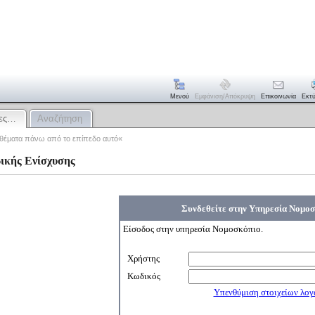
Μενού
Εμφάνιση/απόκρυψη
Επικοινωνία
Εκτ
νες…
Αναζήτηση