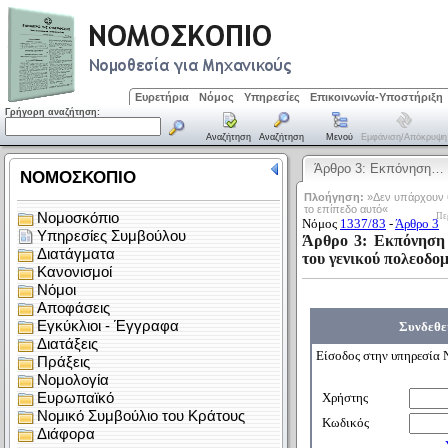
Ευρετήρια
Νόμος
Υπηρεσίες
Επικοινωνία-Υποστήριξη
Γρήγορη αναζήτηση:
Αναζήτηση
Αναζήτηση
Μενού
Εμφάνιση/απόκρυψη
Άρθρο 3: Εκπόνηση…