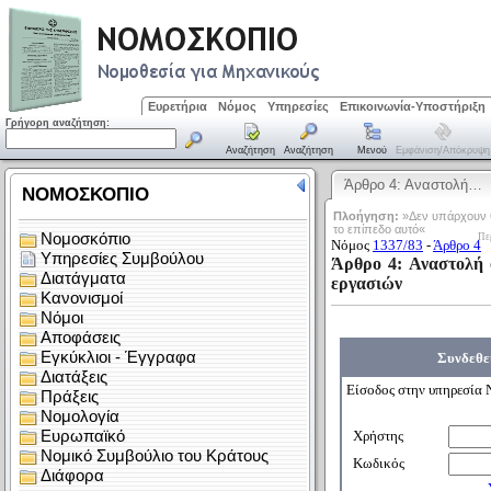
Ευρετήρια
Νόμος
Υπηρεσίες
Επικοινωνία-Υποστήριξη
Γρήγορη αναζήτηση:
Αναζήτηση
Αναζήτηση
Μενού
Εμφάνιση/απόκρυψη
Άρθρο 4: Αναστολή…